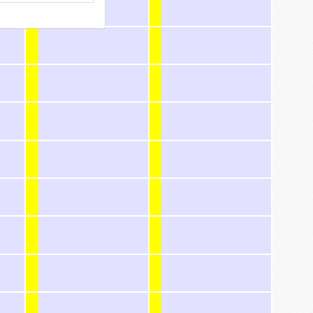
13:00-14:00
13:00-14:00
14:00-15:00
14:00-15:00
15:00-16:00
15:00-16:00
16:00-17:00
16:00-17:00
17:00-18:00
17:00-18:00
18:00-19:00
18:00-19:00
19:00-20:00
19:00-20:00
20:00-21:00
20:00-21:00