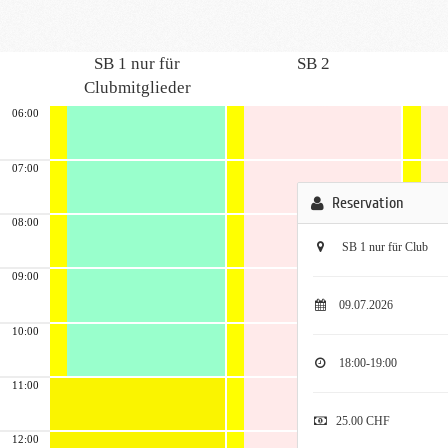
SB 1 nur für
SB 2
Clubmitglieder
06:00-07:00
06:00-07:00
06:00
07:00-08:00
07:00-08:00
07:00
Reservation
08:00-09:00
08:00-09:00
08:00
SB 1 nur für Club
09:00-10:00
09:00-10:00
09:00
09.07.2026
10:00-11:00
10:00-11:00
10:00
18:00-19:00
11:00-12:00
11:00
25.00 CHF
12:00-13:00
12:00