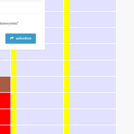
13:00-14:00
13:00-14:00
tionssystem?
14:00-15:00
14:00-15:00
anfordern
15:00-16:00
15:00-16:00
16:00-17:00
16:00-17:00
17:00-18:00
17:00-18:00
18:00-19:00
18:00-19:00
19:00-20:00
19:00-20:00
20:00-21:00
20:00-21:00