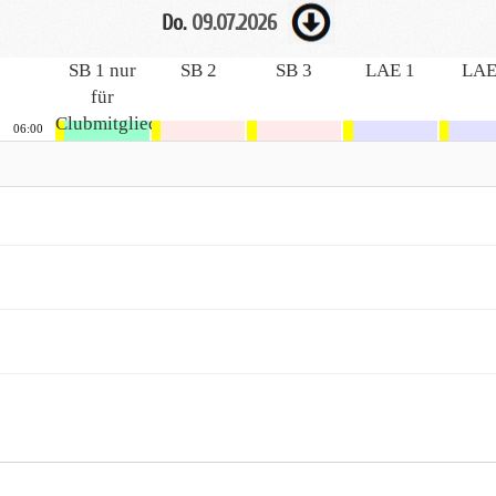
Do.
SB 1 nur
SB 2
SB 3
LAE 1
LAE
für
Clubmitglieder
06:00-07:00
06:00-07:00
06:00-07:00
06:00-07:00
06:00-07:
06:00
07:00-08:00
07:00-08:00
07:00-08:00
07:00-08:00
07:00-08:
07:00
08:00-09:00
08:00-09:00
08:00-09:00
08:00-09:00
08:00-09:
08:00
09:00-10:00
09:00-10:00
09:00-10:00
09:00-10:00
09:00-10:
09:00
10:00-11:00
10:00-11:00
10:00-11:00
10:00-11:00
10:00-11:
10:00
11:00-12:00
11:00-12:00
11:00-12:00
11:00-12:
11:00