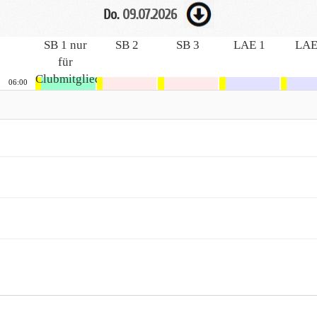
Do.
SB 1 nur
SB 2
SB 3
LAE 1
LAE
für
Clubmitglieder
06:00-07:00
06:00-07:00
06:00-07:00
06:00-07:00
06:00-07:
06:00
07:00-08:00
07:00-08:00
07:00-08:00
07:00-08:00
07:00-08:
07:00
08:00-09:00
08:00-09:00
08:00-09:00
08:00-09:00
08:00-09:
08:00
09:00-10:00
09:00-10:00
09:00-10:00
09:00-10:00
09:00-10:
09:00
10:00-11:00
10:00-11:00
10:00-11:00
10:00-11:00
10:00-11:
10:00
11:00-12:00
11:00-12:00
11:00-12:00
11:00-12:
11:00