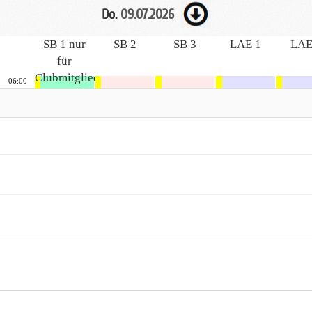
Do.
SB 1 nur
SB 2
SB 3
LAE 1
LAE
für
Clubmitglieder
06:00-07:00
06:00-07:00
06:00-07:00
06:00-07:00
06:00-07:
06:00
07:00-08:00
07:00-08:00
07:00-08:00
07:00-08:00
07:00-08:
07:00
08:00-09:00
08:00-09:00
08:00-09:00
08:00-09:00
08:00-09:
08:00
09:00-10:00
09:00-10:00
09:00-10:00
09:00-10:00
09:00-10:
09:00
10:00-11:00
10:00-11:00
10:00-11:00
10:00-11:00
10:00-11:
10:00
11:00-12:00
11:00-12:00
11:00-12:00
11:00-12:
11:00