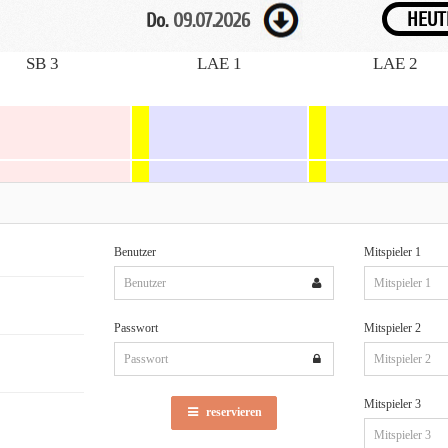
HEUT
Do.
SB 3
LAE 1
LAE 2
06:00-07:00
06:00-07:00
06:00-07:00
07:00-08:00
07:00-08:00
07:00-08:00
08:00-09:00
08:00-09:00
08:00-09:00
Benutzer
Mitspieler 1
09:00-10:00
09:00-10:00
09:00-10:00
Passwort
Mitspieler 2
10:00-11:00
10:00-11:00
10:00-11:00
11:00-12:00
11:00-12:00
11:00-12:00
Mitspieler 3
reservieren
12:00-13:00
12:00-13:00
12:00-13:00