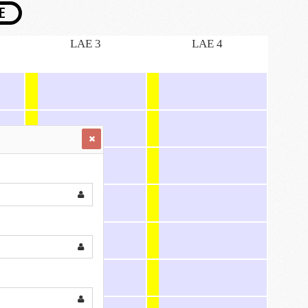
E
LAE 3
LAE 4
06:00-07:00
06:00-07:00
07:00-08:00
07:00-08:00
08:00-09:00
08:00-09:00
09:00-10:00
09:00-10:00
10:00-11:00
10:00-11:00
11:00-12:00
11:00-12:00
12:00-13:00
12:00-13:00