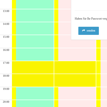
13:00-14:00
13:00-14:00
13:00
Haben Sie Ihr Passwort ver
14:00-15:00
14:00-15:00
14:00
senden
15:00-16:00
15:00-16:00
15:00
16:00-17:00
16:00-17:00
16:00
17:00
18:00
19:00-20:00
19:00-20:00
19:00
20:00-21:00
20:00-21:00
20:00