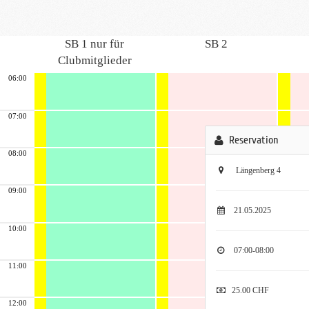
SB 1 nur für
SB 2
Clubmitglieder
06:00-07:00
06:00-07:00
06:00
07:00-08:00
07:00-08:00
07:00
Reservation
08:00-09:00
08:00-09:00
08:00
Längenberg 4
09:00-10:00
09:00-10:00
09:00
21.05.2025
10:00-11:00
10:00-11:00
10:00
07:00-08:00
11:00-12:00
11:00-12:00
11:00
25.00 CHF
12:00-13:00
12:00-13:00
12:00