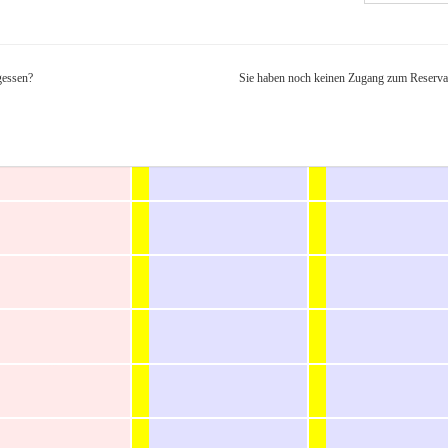
13:00-14:00
13:00-14:00
13:00-14:00
gessen?
Sie haben noch keinen Zugang zum Reserva
14:00-15:00
14:00-15:00
14:00-15:00
15:00-16:00
15:00-16:00
15:00-16:00
16:00-17:00
16:00-17:00
16:00-17:00
17:00-18:00
17:00-18:00
17:00-18:00
18:00-19:00
18:00-19:00
18:00-19:00
19:00-20:00
19:00-20:00
19:00-20:00
20:00-21:00
20:00-21:00
20:00-21:00